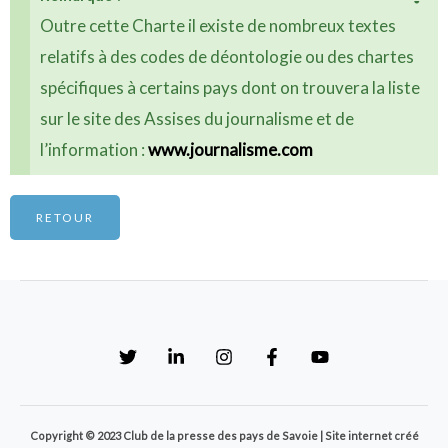
G
Outre cette Charte il existe de nombreux textes
N
O
relatifs à des codes de déontologie ou des chartes
R
spécifiques à certains pays dont on trouvera la liste
E
R
sur le site des Assises du journalisme et de
C
E
l’information :
www.journalisme.com
T
T
E
RETOUR
A
L
E
R
T
E
.
Copyright © 2023 Club de la presse des pays de Savoie | Site internet créé